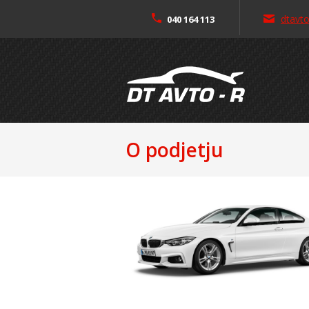
dtavt
040 164 113
O podjetju