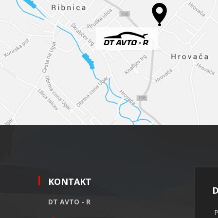
KONTAKT
D
DT AVTO - R
P