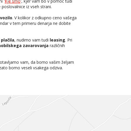
i '
Kje smo
', kjer vam bo v pomoč tudi
 poslovalnice iz vseh strani.
vozilo
. V kolikor z odkupno ceno vašega
endar v tem primeru denarja ne dobite
plačila
, nudimo vam tudi
leasing
. Pri
obilskega zavarovanja
različnih
agotavljamo vam, da bomo vašim željam
 zato bomo veseli vsakega odziva.