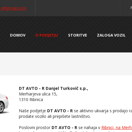
o.r@gmail.com
DOMOV
O PODJETJU
STORITVE
ZALOGA VOZIL
DT AVTO - R Danjel Turkovič s.p.,
Merharjeva ulica 15,
1310 Ribnica
Naše podjetje
DT AVTO - R
se aktivno ukvarja s prodajo ra
prodate vozilo ali prepišete lastništvo.
Poslovni prostor
DT AVTO - R
se nahaja v
Ribnici, na Merha