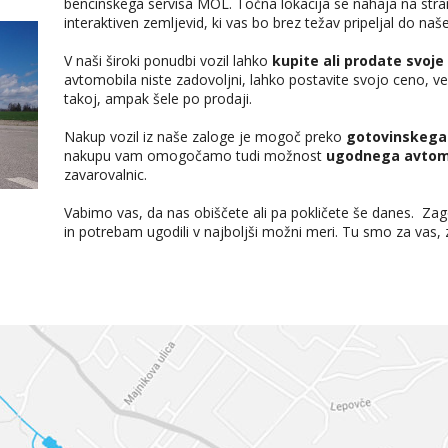
bencinskega servisa MOL. Točna lokacija se nahaja na stran
interaktiven zemljevid, ki vas bo brez težav pripeljal do naše
V naši široki ponudbi vozil lahko
kupite ali prodate svoje 
avtomobila niste zadovoljni, lahko postavite svojo ceno, v
takoj, ampak šele po prodaji.
Nakup vozil iz naše zaloge je mogoč preko
gotovinskega 
nakupu vam omogočamo tudi možnost
ugodnega avtom
zavarovalnic.
Vabimo vas, da nas obiščete ali pa pokličete še danes. Z
in potrebam ugodili v najboljši možni meri. Tu smo za vas,